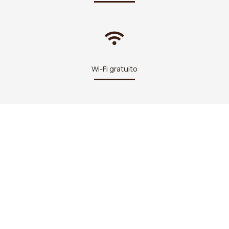
Wi-Fi gratuito
Alloggio a Olimpia
Camere confortevoli e moderne